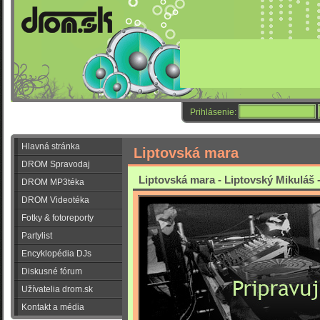
Prihlásenie:
Hlavná stránka
Liptovská mara
DROM Spravodaj
Liptovská mara - Liptovský Mikuláš 
DROM MP3téka
DROM Videotéka
Fotky & fotoreporty
Partylist
Encyklopédia DJs
Diskusné fórum
Užívatelia drom.sk
Kontakt a média