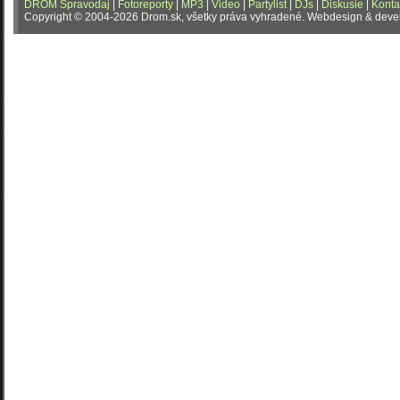
DROM Spravodaj
|
Fotoreporty
|
MP3
|
Video
|
Partylist
|
DJs
|
Diskusie
|
Konta
Copyright © 2004-2026 Drom.sk, všetky práva vyhradené. Webdesign & dev