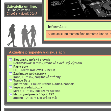
Užívatelia on-line:
On-line celkom:
0
Chceš si vytvoriť účet?
Informácie
K tomuto klubu momentálne nemáme žiadne in
Aktuálne príspevky v diskusiách
Slovensko-poľský slovník
PolishSlovak
,
8 rokov
,
rovnaké slová, iný význam
Party sety
OJ
,
8 rokov
,
Rockwell Subclub
Zaujímavé web stránky
konti
,
11 rokov
,
Zaujímavé stránky
Trance Sety
goatrance
,
11 rokov
,
Trance Radio Channels
kúpa a predaj zbožia
Mirec
,
11 rokov
,
pokazeny hardisc
Ma zmysel prestať fajčiť ???
anding
,
12 rokov
,
Re: určite má!